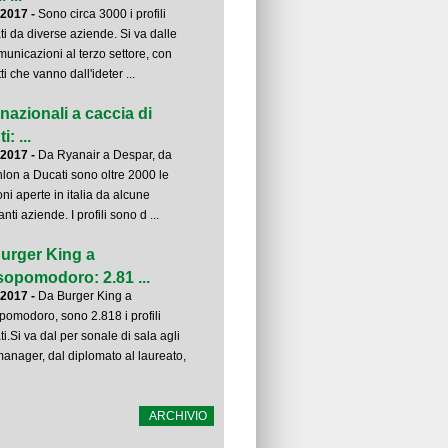
-2017 -
Sono circa 3000 i profili
ati da diverse aziende. Si va dalle
municazioni al terzo settore, con
ti che vanno dall'ideter ...
inazionali a caccia di
i: ...
-2017 -
Da Ryanair a Despar, da
lon a Ducati sono oltre 2000 le
oni aperte in italia da alcune
nti aziende. I profili sono d ...
urger King a
opomodoro: 2.81 ...
-2017 -
Da Burger King a
omodoro, sono 2.818 i profili
ti.Si va dal per sonale di sala agli
manager, dal diplomato al laureato,
ARCHIVIO