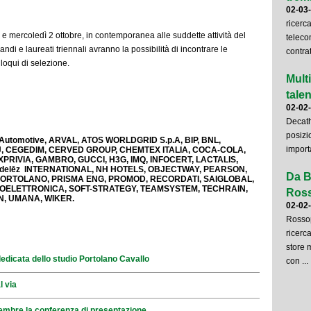
02-03
ricerc
e mercoledì 2 ottobre, in contemporanea alle suddette attività del
teleco
ndi e laureati triennali avranno la possibilità di incontrare le
contrat
lloqui di selezione.
Mult
talent
02-02
Decath
posizi
utomotive, ARVAL, ATOS WORLDGRID S.p.A, BIP, BNL,
importa
 CEGEDIM, CERVED GROUP, CHEMTEX ITALIA, COCA-COLA,
PRIVIA, GAMBRO, GUCCI, H3G, IMQ, INFOCERT, LACTALIS,
delēz INTERNATIONAL, NH HOTELS, OBJECTWAY, PEARSON,
Da B
, PORTOLANO, PRISMA ENG, PROMOD, RECORDATI, SAIGLOBAL,
ICROELETTRONICA, SOFT-STRATEGY, TEAMSYSTEM, TECHRAIN,
Ross
N, UMANA, WIKER.
02-02
Rossop
ricerca
store 
edicata dello studio Portolano Cavallo
con ...
l via
tembre la conferenza di presentazione