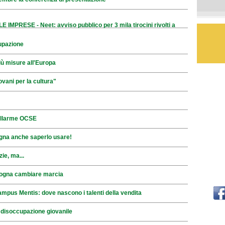
MPRESE - Neet: avviso pubblico per 3 mila tirocini rivolti a
upazione
iù misure all'Europa
ovani per la cultura"
allarme OCSE
gna anche saperlo usare!
ie, ma...
sogna cambiare marcia
us Mentis: dove nascono i talenti della vendita
 disoccupazione giovanile