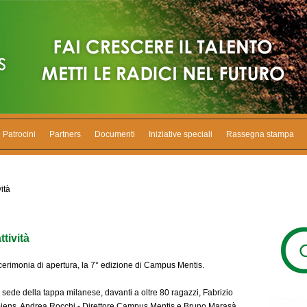
Patrocini
Partners
Documenti
Iniziative speciali
Rassegna stampa
ità
ttività
 cerimonia di apertura, la 7° edizione di Campus Mentis.
sede della tappa milanese, davanti a oltre 80 ragazzi, Fabrizio
apiens, Andrea Rocchi - Direttore Campus Mentis e Bruno Marasà