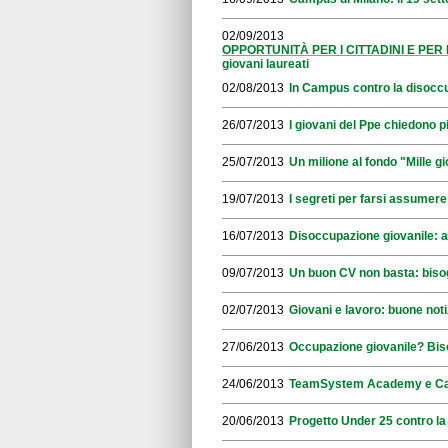
02/09/2013
OPPORTUNITÀ PER I CITTADINI E PER LE I
giovani laureati
02/08/2013
In Campus contro la disocc
26/07/2013
I giovani del Ppe chiedono p
25/07/2013
Un milione al fondo "Mille gi
19/07/2013
I segreti per farsi assumere
16/07/2013
Disoccupazione giovanile: 
09/07/2013
Un buon CV non basta: biso
02/07/2013
Giovani e lavoro: buone notiz
27/06/2013
Occupazione giovanile? Bi
24/06/2013
TeamSystem Academy e Camp
20/06/2013
Progetto Under 25 contro la