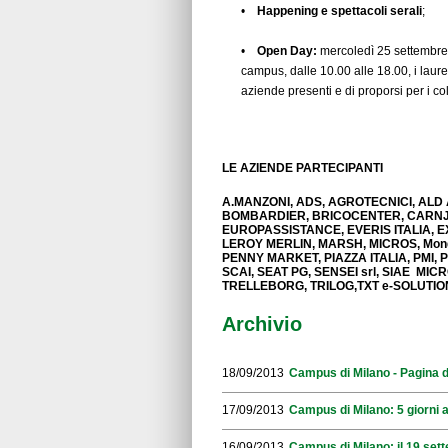
•
Happening e spettacoli serali
;
•
Open Day:
mercoledì 25 settembre 
campus, dalle 10.00 alle 18.00, i laurea
aziende presenti e di proporsi per i co
LE AZIENDE PARTECIPANTI
A.MANZONI, ADS, AGROTECNICI, ALD A
BOMBARDIER, BRICOCENTER, CARNJ,
EUROPASSISTANCE, EVERIS ITALIA, EX
LEROY MERLIN, MARSH, MICROS, Mon
PENNY MARKET, PIAZZA ITALIA, PMI
SCAI, SEAT PG, SENSEI srl, SIAE M
TRELLEBORG, TRILOG,TXT e-SOLUTIO
Archivio
18/09/2013
Campus di Milano - Pagina d
17/09/2013
Campus di Milano: 5 giorni a
16/09/2013
Campus di Milano: il 19 set