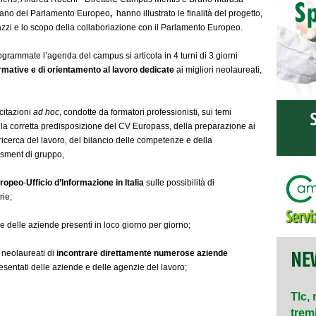
ilano del Parlamento Europeo
,
hanno illustrato le finalità del progetto,
agazzi e lo scopo della collaboriazione con il Parlamento Europeo.
grammate l’agenda del campus si articola in 4 turni di 3 giorni
ormative e di orientamento al lavoro dedicate
ai migliori neolaureati,
citazioni
ad hoc
, condotte da formatori professionisti, sui temi
lla corretta predisposizione del CV Europass, della preparazione ai
 ricerca del lavoro, del bilancio delle competenze e della
sment di gruppo,
ropeo
-
Ufficio d’Informazione in Italia
sulle possibilità di
rie;
e delle aziende presenti in loco giorno per giorno;
 i neolaureati di
incontrare direttamente numerose aziende
esentati delle aziende e delle agenzie del lavoro;
Tlc, 
tremil