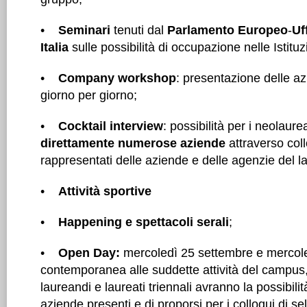
•
Seminari
tenuti dal
Parlamento Europeo
-
Uf
Italia
sulle possibilità di occupazione nelle Istitu
•
Company workshop
: presentazione delle az
giorno per giorno;
•
Cocktail interview
: possibilità per i neolaure
direttamente numerose aziende
attraverso coll
rappresentati delle aziende e delle agenzie del l
•
Attività sportive
•
Happening e spettacoli serali
;
•
Open Day:
mercoledì 25 settembre e mercoled
contemporanea alle suddette attività del campus, 
laureandi e laureati triennali avranno la possibilit
aziende presenti e di proporsi per i colloqui di se