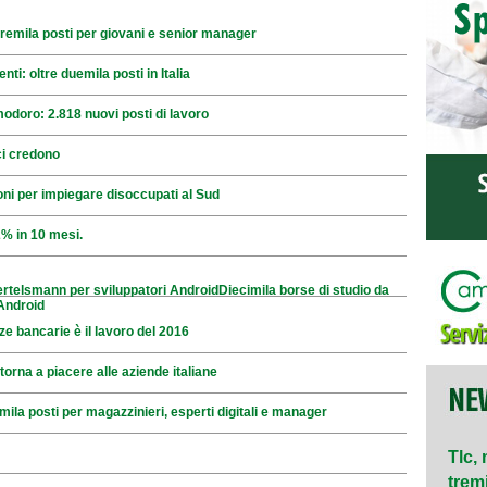
i tremila posti per giovani e senior manager
enti: oltre duemila posti in Italia
doro: 2.818 nuovi posti di lavoro
ci credono
oni per impiegare disoccupati al Sud
% in 10 mesi.
ertelsmann per sviluppatori AndroidDiecimila borse di studio da
Android
ze bancarie è il lavoro del 2016
 torna a piacere alle aziende italiane
ila posti per magazzinieri, esperti digitali e manager
Tlc, 
tremil