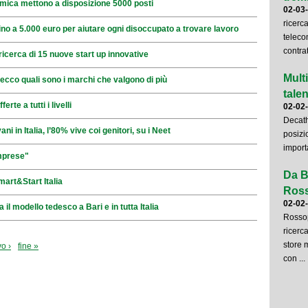
mica mettono a disposizione 5000 posti
02-03
ricerc
ino a 5.000 euro per aiutare ogni disoccupato a trovare lavoro
teleco
contrat
ricerca di 15 nuove start up innovative
Mult
ecco quali sono i marchi che valgono di più
talent
te a tutti i livelli
02-02
Decath
ni in Italia, l’80% vive coi genitori, su i Neet
posizi
importa
mprese"
Da B
mart&Start Italia
Ross
02-02
il modello tedesco a Bari e in tutta Italia
Rossop
ricerca
store 
o ›
fine »
con ...