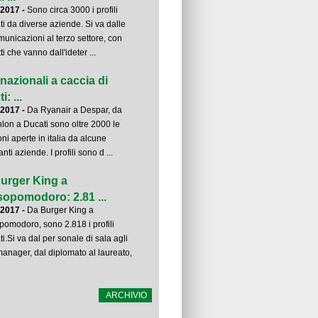
-2017 -
Sono circa 3000 i profili
ati da diverse aziende. Si va dalle
municazioni al terzo settore, con
ti che vanno dall'ideter ...
inazionali a caccia di
i: ...
-2017 -
Da Ryanair a Despar, da
lon a Ducati sono oltre 2000 le
oni aperte in italia da alcune
nti aziende. I profili sono d ...
urger King a
opomodoro: 2.81 ...
-2017 -
Da Burger King a
omodoro, sono 2.818 i profili
ti.Si va dal per sonale di sala agli
manager, dal diplomato al laureato,
ARCHIVIO