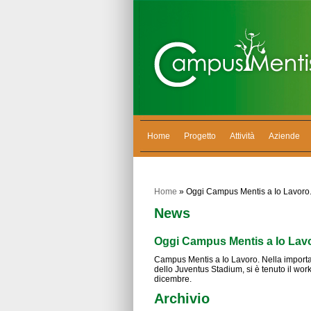
Home
Progetto
Attività
Aziende
Home
» Oggi Campus Mentis a Io Lavoro
News
Oggi Campus Mentis a Io Lav
Campus Mentis a Io Lavoro. Nella importan
dello Juventus Stadium, si è tenuto il wor
dicembre.
Archivio