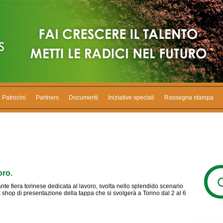
Patrocini
Partners
Documenti
Iniziative speciali
Rassegna stampa
.
oro.
te fiera torinese dedicata al lavoro, svolta nello splendido scenario
k shop di presentazione della tappa che si svolgerà a Torino dal 2 al 6