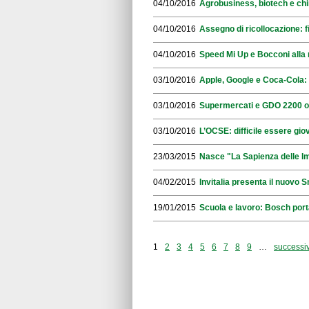
04/10/2016
Agrobusiness, biotech e chi
04/10/2016
Assegno di ricollocazione: f
04/10/2016
Speed Mi Up e Bocconi alla 
03/10/2016
Apple, Google e Coca-Cola: 
03/10/2016
Supermercati e GDO 2200 offer
03/10/2016
L’OCSE: difficile essere giova
23/03/2015
Nasce "La Sapienza delle I
04/02/2015
Invitalia presenta il nuovo S
19/01/2015
Scuola e lavoro: Bosch porta 
1
2
3
4
5
6
7
8
9
…
successiv