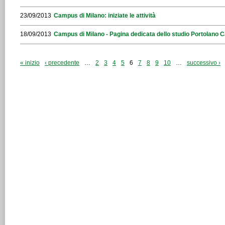
23/09/2013
Campus di Milano: iniziate le attività
18/09/2013
Campus di Milano - Pagina dedicata dello studio Portolano C
« inizio
‹ precedente
…
2
3
4
5
6
7
8
9
10
…
successivo ›