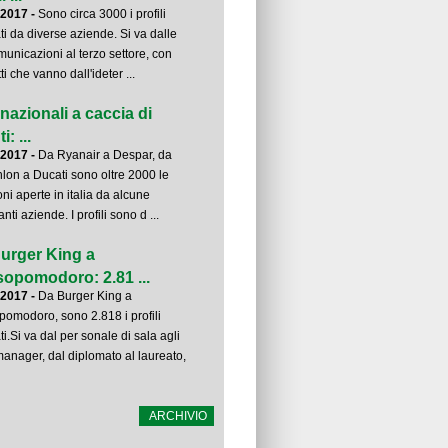
-2017 -
Sono circa 3000 i profili
ati da diverse aziende. Si va dalle
municazioni al terzo settore, con
ti che vanno dall'ideter ...
inazionali a caccia di
i: ...
-2017 -
Da Ryanair a Despar, da
lon a Ducati sono oltre 2000 le
oni aperte in italia da alcune
nti aziende. I profili sono d ...
urger King a
opomodoro: 2.81 ...
-2017 -
Da Burger King a
omodoro, sono 2.818 i profili
ti.Si va dal per sonale di sala agli
manager, dal diplomato al laureato,
ARCHIVIO