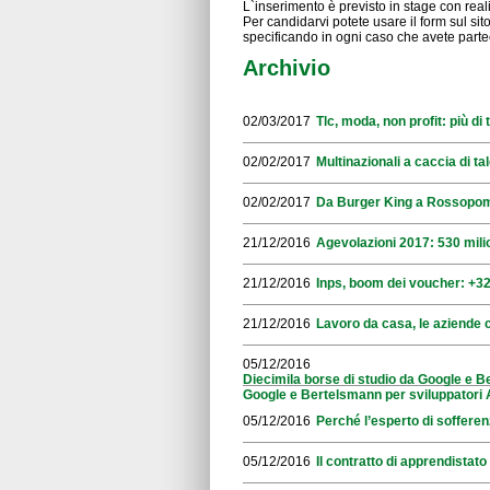
L`inserimento è previsto in stage con reali
Per candidarvi potete usare il form sul s
specificando in ogni caso che avete par
Archivio
02/03/2017
Tlc, moda, non profit: più d
02/02/2017
Multinazionali a caccia di tal
02/02/2017
Da Burger King a Rossopomo
21/12/2016
Agevolazioni 2017: 530 mili
21/12/2016
Inps, boom dei voucher: +32
21/12/2016
Lavoro da casa, le aziende 
05/12/2016
Diecimila borse di studio da Google e B
Google e Bertelsmann per sviluppatori 
05/12/2016
Perché l’esperto di sofferen
05/12/2016
Il contratto di apprendistato