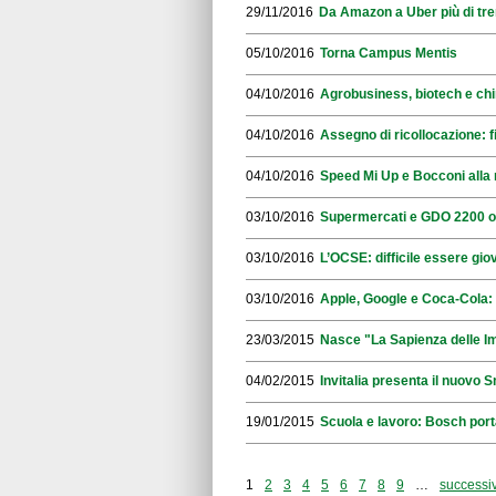
29/11/2016
Da Amazon a Uber più di trem
05/10/2016
Torna Campus Mentis
04/10/2016
Agrobusiness, biotech e chi
04/10/2016
Assegno di ricollocazione: f
04/10/2016
Speed Mi Up e Bocconi alla 
03/10/2016
Supermercati e GDO 2200 offer
03/10/2016
L’OCSE: difficile essere giova
03/10/2016
Apple, Google e Coca-Cola: 
23/03/2015
Nasce "La Sapienza delle I
04/02/2015
Invitalia presenta il nuovo S
19/01/2015
Scuola e lavoro: Bosch porta 
1
2
3
4
5
6
7
8
9
…
successiv