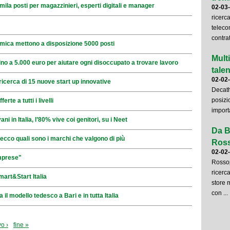
ila posti per magazzinieri, esperti digitali e manager
02-03
ricerc
teleco
contrat
mica mettono a disposizione 5000 posti
Mult
ino a 5.000 euro per aiutare ogni disoccupato a trovare lavoro
talent
02-02
ricerca di 15 nuove start up innovative
Decath
posizi
te a tutti i livelli
importa
ni in Italia, l’80% vive coi genitori, su i Neet
Da B
ecco quali sono i marchi che valgono di più
Ross
02-02
mprese"
Rossop
ricerca
mart&Start Italia
store 
con ...
il modello tedesco a Bari e in tutta Italia
o ›
fine »