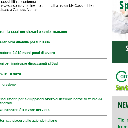
 possibilità di conferma.
ito www.assembly.it o inviare una mail a assembly@assembly.it
tecipato a Campus Mentis
i tremila posti per giovani e senior manager
enti: oltre duemila posti in Italia
doro: 2.818 nuovi posti di lavoro
oni per impiegare disoccupati al Sud
% in 10 mesi.
ci credono
ertelsmann per sviluppatori AndroidDiecimila borse di studio da
Android
ze bancarie è il lavoro del 2016
Tlc, 
 torna a piacere alle aziende italiane
tremil