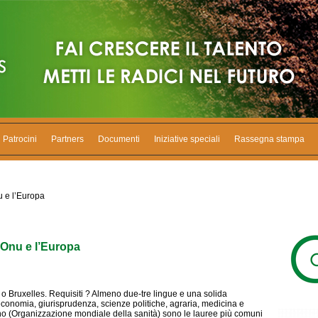
Patrocini
Partners
Documenti
Iniziative speciali
Rassegna stampa
u e l’Europa
’Onu e l’Europa
 o Bruxelles. Requisiti ? Almeno due-tre lingue e una solida
economia, giurisprudenza, scienze politiche, agraria, medicina e
Who (Organizzazione mondiale della sanità) sono le lauree più comuni