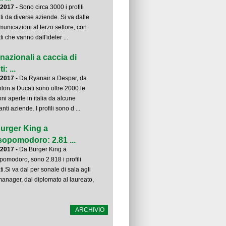
-2017 -
Sono circa 3000 i profili
ati da diverse aziende. Si va dalle
municazioni al terzo settore, con
ti che vanno dall'ideter ...
inazionali a caccia di
i: ...
-2017 -
Da Ryanair a Despar, da
lon a Ducati sono oltre 2000 le
oni aperte in italia da alcune
nti aziende. I profili sono d ...
urger King a
opomodoro: 2.81 ...
-2017 -
Da Burger King a
omodoro, sono 2.818 i profili
ti.Si va dal per sonale di sala agli
manager, dal diplomato al laureato,
ARCHIVIO