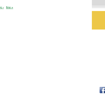
o ›
fine »