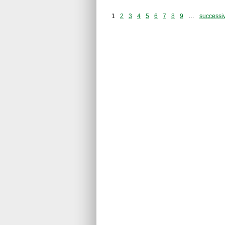
1
2
3
4
5
6
7
8
9
…
successiv