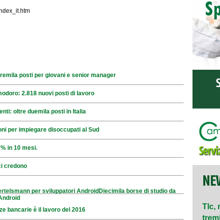
index_it.htm
i tremila posti per giovani e senior manager
doro: 2.818 nuovi posti di lavoro
enti: oltre duemila posti in Italia
oni per impiegare disoccupati al Sud
% in 10 mesi.
ci credono
ertelsmann per sviluppatori AndroidDiecimila borse di studio da
Android
Tlc, 
ze bancarie è il lavoro del 2016
tremil