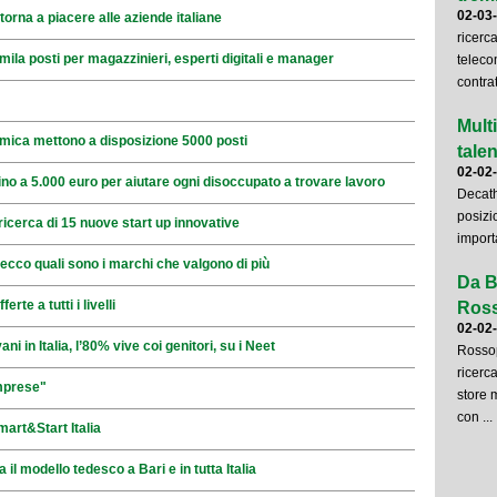
02-03
 torna a piacere alle aziende italiane
ricerc
ila posti per magazzinieri, esperti digitali e manager
teleco
contrat
Mult
mica mettono a disposizione 5000 posti
talent
02-02
ino a 5.000 euro per aiutare ogni disoccupato a trovare lavoro
Decath
posizi
ricerca di 15 nuove start up innovative
importa
ecco quali sono i marchi che valgono di più
Da B
te a tutti i livelli
Ross
02-02
ni in Italia, l’80% vive coi genitori, su i Neet
Rossop
ricerca
mprese"
store 
con ...
mart&Start Italia
il modello tedesco a Bari e in tutta Italia