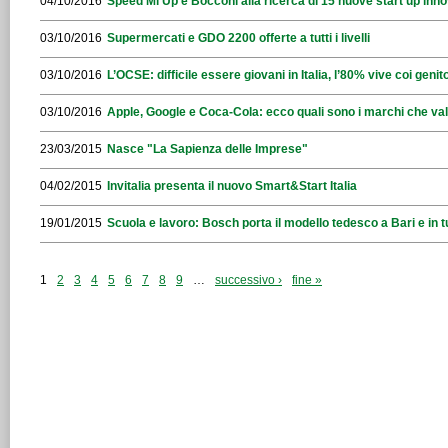
04/10/2016
Speed Mi Up e Bocconi alla ricerca di 15 nuove start up inno
03/10/2016
Supermercati e GDO 2200 offerte a tutti i livelli
03/10/2016
L’OCSE: difficile essere giovani in Italia, l’80% vive coi genito
03/10/2016
Apple, Google e Coca-Cola: ecco quali sono i marchi che val
23/03/2015
Nasce "La Sapienza delle Imprese"
04/02/2015
Invitalia presenta il nuovo Smart&Start Italia
19/01/2015
Scuola e lavoro: Bosch porta il modello tedesco a Bari e in tu
1
2
3
4
5
6
7
8
9
…
successivo ›
fine »