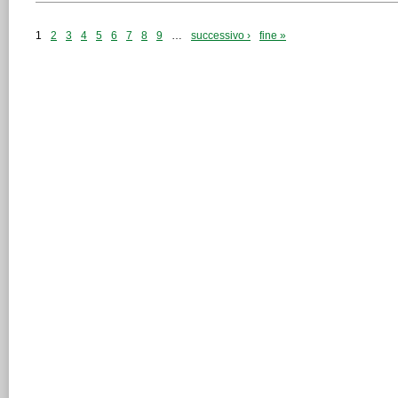
1
2
3
4
5
6
7
8
9
…
successivo ›
fine »