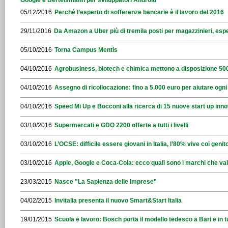
Google e Bertelsmann per sviluppatori Android
05/12/2016
Perché l’esperto di sofferenze bancarie è il lavoro del 2016
29/11/2016
Da Amazon a Uber più di tremila posti per magazzinieri, espe
05/10/2016
Torna Campus Mentis
04/10/2016
Agrobusiness, biotech e chimica mettono a disposizione 500
04/10/2016
Assegno di ricollocazione: fino a 5.000 euro per aiutare ogn
04/10/2016
Speed Mi Up e Bocconi alla ricerca di 15 nuove start up inno
03/10/2016
Supermercati e GDO 2200 offerte a tutti i livelli
03/10/2016
L’OCSE: difficile essere giovani in Italia, l’80% vive coi genito
03/10/2016
Apple, Google e Coca-Cola: ecco quali sono i marchi che val
23/03/2015
Nasce "La Sapienza delle Imprese"
04/02/2015
Invitalia presenta il nuovo Smart&Start Italia
19/01/2015
Scuola e lavoro: Bosch porta il modello tedesco a Bari e in tu