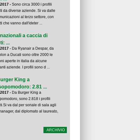
-2017 -
Sono circa 3000 i profili
ati da diverse aziende. Si va dalle
municazioni al terzo settore, con
ti che vanno dall'ideter ...
inazionali a caccia di
i: ...
-2017 -
Da Ryanair a Despar, da
lon a Ducati sono oltre 2000 le
oni aperte in italia da alcune
nti aziende. I profili sono d ...
urger King a
opomodoro: 2.81 ...
-2017 -
Da Burger King a
omodoro, sono 2.818 i profili
ti.Si va dal per sonale di sala agli
manager, dal diplomato al laureato,
ARCHIVIO