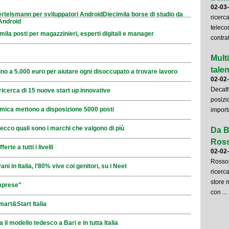
02-03
ertelsmann per sviluppatori AndroidDiecimila borse di studio da
ricerc
Android
teleco
ila posti per magazzinieri, esperti digitali e manager
contrat
Mult
talent
ino a 5.000 euro per aiutare ogni disoccupato a trovare lavoro
02-02
Decath
ricerca di 15 nuove start up innovative
posizi
mica mettono a disposizione 5000 posti
importa
ecco quali sono i marchi che valgono di più
Da B
Ross
te a tutti i livelli
02-02
Rossop
ni in Italia, l’80% vive coi genitori, su i Neet
ricerca
store 
mprese"
con ...
mart&Start Italia
il modello tedesco a Bari e in tutta Italia