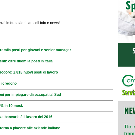
ai informazioni, articoli foto e news!
i tremila posti per giovani e senior manager
enti: oltre duemila posti in Italia
doro: 2.818 nuovi posti di lavoro
ci credono
oni per impiegare disoccupati al Sud
% in 10 mesi.
ze bancarie è il lavoro del 2016
Tlc, 
 torna a piacere alle aziende italiane
tremil