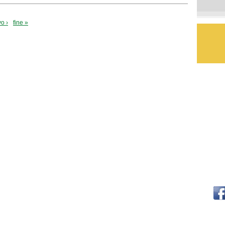
o ›
fine »