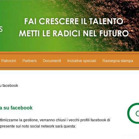
Patrocini
Partners
Documenti
Iniziative speciali
Rassegna stampa
u facebook
a su facebook
timizzarne la gestione, verranno chiusi i vecchi profili facebook di
 presente sul noto social network sarà questa: