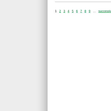
1
2
3
4
5
6
7
8
9
…
successiv