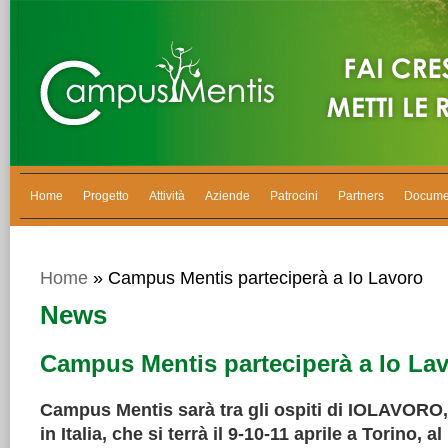
Home
Progetto
Attività
Aziende
Patrocini
Partners
Docume
Home
» Campus Mentis parteciperà a Io Lavoro
News
Campus Mentis parteciperà a Io La
Campus Mentis sarà tra gli ospiti di IOLAVORO, l
in Italia, che si terrà il 9-10-11 aprile a Torino, a