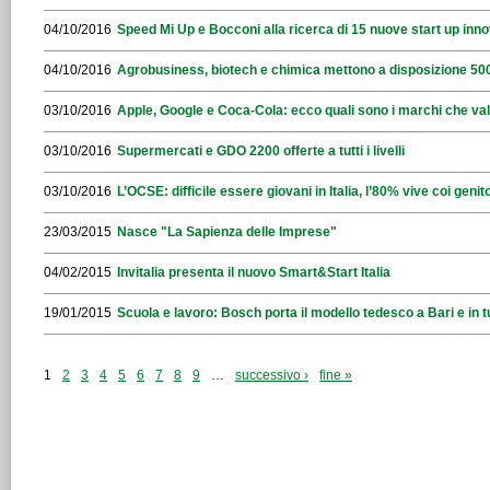
04/10/2016
Speed Mi Up e Bocconi alla ricerca di 15 nuove start up inno
04/10/2016
Agrobusiness, biotech e chimica mettono a disposizione 500
03/10/2016
Apple, Google e Coca-Cola: ecco quali sono i marchi che val
03/10/2016
Supermercati e GDO 2200 offerte a tutti i livelli
03/10/2016
L’OCSE: difficile essere giovani in Italia, l’80% vive coi genito
23/03/2015
Nasce "La Sapienza delle Imprese"
04/02/2015
Invitalia presenta il nuovo Smart&Start Italia
19/01/2015
Scuola e lavoro: Bosch porta il modello tedesco a Bari e in tu
1
2
3
4
5
6
7
8
9
…
successivo ›
fine »