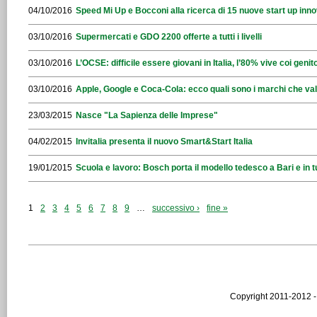
04/10/2016
Speed Mi Up e Bocconi alla ricerca di 15 nuove start up inno
03/10/2016
Supermercati e GDO 2200 offerte a tutti i livelli
03/10/2016
L’OCSE: difficile essere giovani in Italia, l’80% vive coi genito
03/10/2016
Apple, Google e Coca-Cola: ecco quali sono i marchi che val
23/03/2015
Nasce "La Sapienza delle Imprese"
04/02/2015
Invitalia presenta il nuovo Smart&Start Italia
19/01/2015
Scuola e lavoro: Bosch porta il modello tedesco a Bari e in tu
1
2
3
4
5
6
7
8
9
…
successivo ›
fine »
Copyright 2011-2012 -