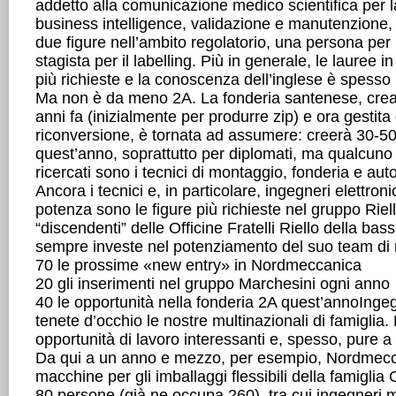
addetto alla comunicazione medico scientifica per la
business intelligence, validazione e manutenzione
due figure nell’ambito regolatorio, una persona per
stagista per il labelling. Più in generale, le lauree i
più richieste e la conoscenza dell’inglese è spesso
Ma non è da meno 2A. La fonderia santenese, creat
anni fa (inizialmente per produrre zip) e ora gestita 
riconversione, è tornata ad assumere: creerà 30-50 p
quest’anno, soprattutto per diplomati, ma qualcuno 
ricercati sono i tecnici di montaggio, fonderia e aut
Ancora i tecnici e, in particolare, ingegneri elettronic
potenza sono le figure più richieste nel gruppo Riel
“discendenti” delle Officine Fratelli Riello della ba
sempre investe nel potenziamento del suo team di r
70 le prossime «new entry» in Nordmeccanica
20 gli inserimenti nel gruppo Marchesini ogni anno
40 le opportunità nella fonderia 2A quest’annoInge
tenete d’occhio le nostre multinazionali di famiglia.
opportunità di lavoro interessanti e, spesso, pure 
Da qui a un anno e mezzo, per esempio, Nordmeccan
macchine per gli imballaggi flessibili della famiglia
80 persone (già ne occupa 260), tra cui ingegneri me