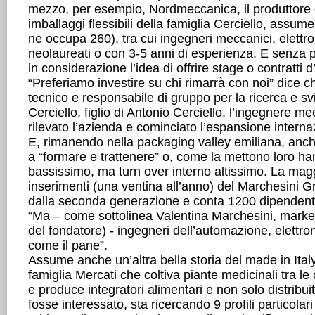
mezzo, per esempio, Nordmeccanica, il produttore 
imballaggi flessibili della famiglia Cerciello, assu
ne occupa 260), tra cui ingegneri meccanici, elettron
neolaureati o con 3-5 anni di esperienza. E senz
in considerazione l’idea di offrire stage o contratti 
“Preferiamo investire su chi rimarrà con noi” dice chi
tecnico e responsabile di gruppo per la ricerca e s
Cerciello, figlio di Antonio Cerciello, l’ingegnere m
rilevato l’azienda e cominciato l’espansione interna
E, rimanendo nella packaging valley emiliana, anc
a “formare e trattenere” o, come la mettono loro ha
bassissimo, ma turn over interno altissimo. La mag
inserimenti (una ventina all’anno) del Marchesini G
dalla seconda generazione e conta 1200 dipendenti
“Ma – come sottolinea Valentina Marchesini, marke
del fondatore) - ingegneri dell’automazione, elettr
come il pane”.
Assume anche un’altra bella storia del made in Ital
famiglia Mercati che coltiva piante medicinali tra le 
e produce integratori alimentari e non solo distribuit
fosse interessato, sta ricercando 9 profili particolar