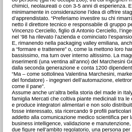
chimici, neolaureati o con 3-5 anni di esperienza.
minimamente in considerazione l’idea di offrire stag
d’apprendistato. “Preferiamo investire su chi rimarr
netto il direttore tecnico e responsabile di gruppo p
Vincenzo Cerciello, figlio di Antonio Cerciello, l’i
nel ’98 ha rilevato l’azienda e cominciato l’espansi
E, rimanendo nella packaging valley emiliana, anc
a “formare e trattenere” o, come la mettono loro ha
bassissimo, ma turn over interno altissimo. La mag
inserimenti (una ventina all’anno) del Marchesini G
dalla seconda generazione e conta 1200 dipendenti
“Ma – come sottolinea Valentina Marchesini, marke
del fondatore) - ingegneri dell’automazione, elettr
come il pane”.
Assume anche un’altra bella storia del made in Ital
famiglia Mercati che coltiva piante medicinali tra le 
e produce integratori alimentari e non solo distribuit
fosse interessato, sta ricercando 9 profili particolar
addetto alla comunicazione medico scientifica per la
business intelligence, validazione e manutenzione
due figure nell’ambito regolatorio, una persona per