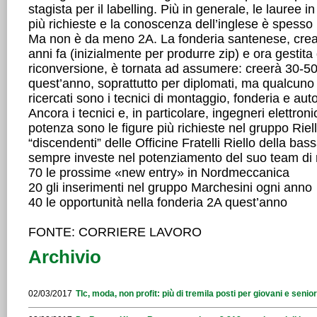
stagista per il labelling. Più in generale, le lauree i
più richieste e la conoscenza dell’inglese è spesso
Ma non è da meno 2A. La fonderia santenese, creat
anni fa (inizialmente per produrre zip) e ora gestita 
riconversione, è tornata ad assumere: creerà 30-50 p
quest’anno, soprattutto per diplomati, ma qualcuno 
ricercati sono i tecnici di montaggio, fonderia e aut
Ancora i tecnici e, in particolare, ingegneri elettronic
potenza sono le figure più richieste nel gruppo Riel
“discendenti” delle Officine Fratelli Riello della ba
sempre investe nel potenziamento del suo team di r
70 le prossime «new entry» in Nordmeccanica
20 gli inserimenti nel gruppo Marchesini ogni anno
40 le opportunità nella fonderia 2A quest’anno
FONTE: CORRIERE LAVORO
Archivio
02/03/2017
Tlc, moda, non profit: più di tremila posti per giovani e seni