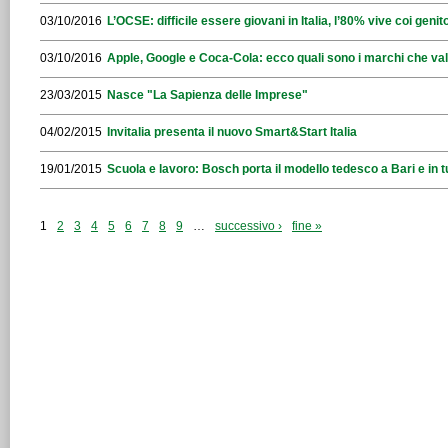
03/10/2016
L’OCSE: difficile essere giovani in Italia, l’80% vive coi genito
03/10/2016
Apple, Google e Coca-Cola: ecco quali sono i marchi che val
23/03/2015
Nasce "La Sapienza delle Imprese"
04/02/2015
Invitalia presenta il nuovo Smart&Start Italia
19/01/2015
Scuola e lavoro: Bosch porta il modello tedesco a Bari e in tu
1
2
3
4
5
6
7
8
9
…
successivo ›
fine »